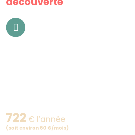
découverte
> 5 cours de golf (individuels
ou en groupe)
> Cotisation annuelle
> Licence incluse
> Accès au practice
& au
parcours en illimité !
> Matériel prêté
722
€ l’année
(soit environ 60 €/mois)